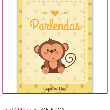
Início
/
Alfabetização
/ PARLENDAS