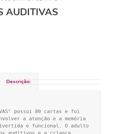
 AUDITIVAS
Descrição:
VAS" 
possui 80 cartas e 
foi 
nvolver a atenção e a memória 
ivertida e funcional. O adulto 
os auditivos e a criança 