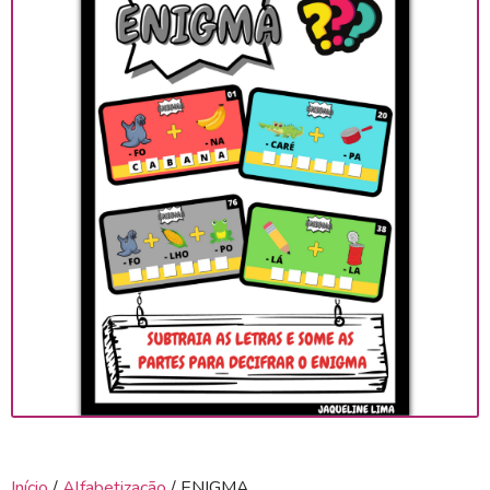
Início
/
Alfabetização
/ ENIGMA