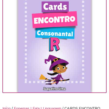
Início
/
Fonemas | Fala | Linguagem
/ CARDS ENCONTRO