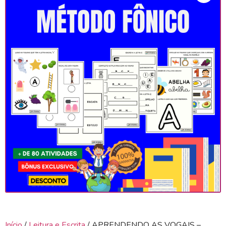
Início
/
Leitura e Escrita
/ APRENDENDO AS VOGAIS –